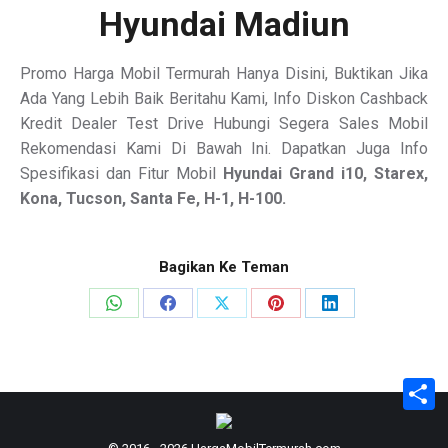
Hyundai Madiun
Promo Harga Mobil Termurah Hanya Disini, Buktikan Jika
Ada Yang Lebih Baik Beritahu Kami, Info Diskon Cashback
Kredit Dealer Test Drive Hubungi Segera Sales Mobil
Rekomendasi Kami Di Bawah Ini. Dapatkan Juga Info
Spesifikasi dan Fitur Mobil
Hyundai Grand i10, Starex,
Kona, Tucson, Santa Fe, H-1, H-100.
Bagikan Ke Teman
Share
Share
Share
Share
Share
on
on
on
on
on
WhatsApp
Facebook
X
Pinterest
LinkedIn
S