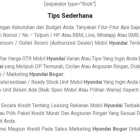
[separator type=”thick”]
Tips Sederhana
gan Kebutuhan dan Budget Anda. Tanyakan Fitur-Fitur Apa Saja
i Nomor / No – Telpon / HP Atau BBM, Line, Whatapp Atau SMS.
wroom / Outlet Resmi (Authorized Dealer) Mobil
Hyundai
Terde
aftar Harga OTR Mobil
Hyundai
Varian Atau Tipe Yang Ingin Anda B
ai
yang Meliputi DP Termurah, Cicilan Atau Angsuran Ringan, Di
s / Marketing
Hyundai Bogor
.
 Ketersediaan / Ready Stock Unit Mobil
Hyundai
Yang Ingin Anda 
 Unit Belum Ada (Baik Spec Mobil Atau Pilihan Warna) Seperti
Secara Kredit Tentang Leasing Rekanan Mobil
Hyundai
Terbaik
 Pilih Paket Kredit Murah Dan Angsuran Ringan Yang Sesuai D
t Anda.
unai Maupun Kredit Pada Sales Marketing
Hyundai Bogor
Untuk