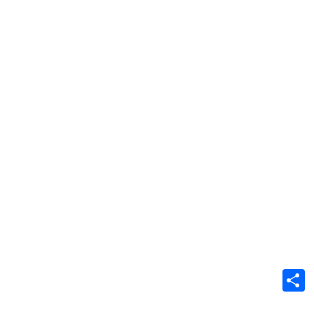
S
Go to Top