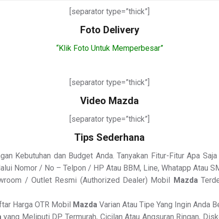
[separator type=”thick”]
Foto Delivery
“Klik Foto Untuk Memperbesar”
[separator type=”thick”]
Video Mazda
[separator type=”thick”]
Tips Sederhana
an Kebutuhan dan Budget Anda. Tanyakan Fitur-Fitur Apa Saja 
alui Nomor / No – Telpon / HP Atau BBM, Line, Whatapp Atau S
wroom / Outlet Resmi (Authorized Dealer) Mobil
Mazda
Terde
aftar Harga OTR Mobil
Mazda
Varian Atau Tipe Yang Ingin Anda Be
a
yang Meliputi DP Termurah, Cicilan Atau Angsuran Ringan, Dis