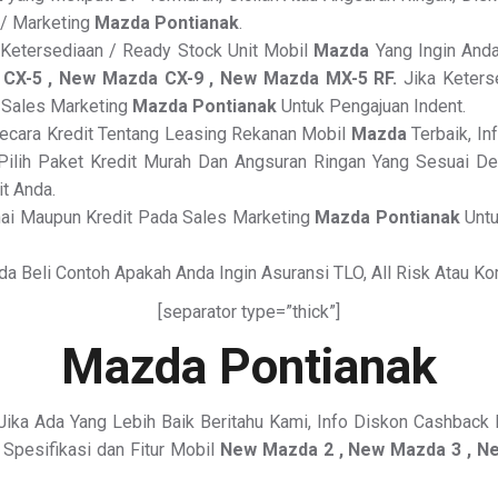
 / Marketing
Mazda Pontianak
.
a Ketersediaan / Ready Stock Unit Mobil
Mazda
Yang Ingin Anda
CX-5 , New Mazda CX-9 , New Mazda MX-5 RF.
Jika Keterse
i Sales Marketing
Mazda Pontianak
Untuk Pengajuan Indent.
ecara Kredit Tentang Leasing Rekanan Mobil
Mazda
Terbaik, In
lih Paket Kredit Murah Dan Angsuran Ringan Yang Sesuai De
t Anda.
nai Maupun Kredit Pada Sales Marketing
Mazda Pontianak
Untu
da Beli Contoh Apakah Anda Ingin Asuransi TLO, All Risk Atau Ko
[separator type=”thick”]
Mazda Pontianak
Jika Ada Yang Lebih Baik Beritahu Kami, Info Diskon Cashback 
Spesifikasi dan Fitur Mobil
New Mazda 2 , New Mazda 3 , N