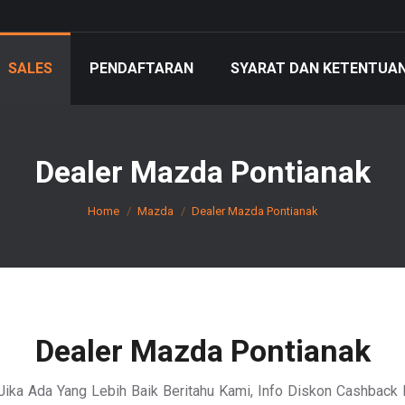
SALES
PENDAFTARAN
SYARAT DAN KETENTUA
Dealer Mazda Pontianak
You are here:
Home
Mazda
Dealer Mazda Pontianak
Dealer Mazda Pontianak
Jika Ada Yang Lebih Baik Beritahu Kami, Info Diskon Cashback 