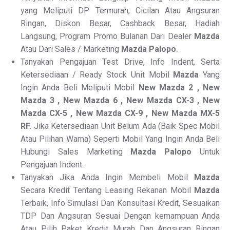
yang Meliputi DP Termurah, Cicilan Atau Angsuran
Ringan, Diskon Besar, Cashback Besar, Hadiah
Langsung, Program Promo Bulanan Dari Dealer
Mazda
Atau Dari Sales / Marketing
Mazda Palopo
.
Tanyakan Pengajuan Test Drive, Info Indent, Serta
Ketersediaan / Ready Stock Unit Mobil
Mazda
Yang
Ingin Anda Beli Meliputi Mobil
New Mazda 2 , New
Mazda 3 , New Mazda 6 , New Mazda CX-3 , New
Mazda CX-5 , New Mazda CX-9 , New Mazda MX-5
RF.
Jika Ketersediaan Unit Belum Ada (Baik Spec Mobil
Atau Pilihan Warna) Seperti Mobil Yang Ingin Anda Beli
Hubungi Sales Marketing
Mazda Palopo
Untuk
Pengajuan Indent.
Tanyakan Jika Anda Ingin Membeli Mobil
Mazda
Secara Kredit Tentang Leasing Rekanan Mobil
Mazda
Terbaik, Info Simulasi Dan Konsultasi Kredit, Sesuaikan
TDP Dan Angsuran Sesuai Dengan kemampuan Anda
Atau Pilih Paket Kredit Murah Dan Angsuran Ringan