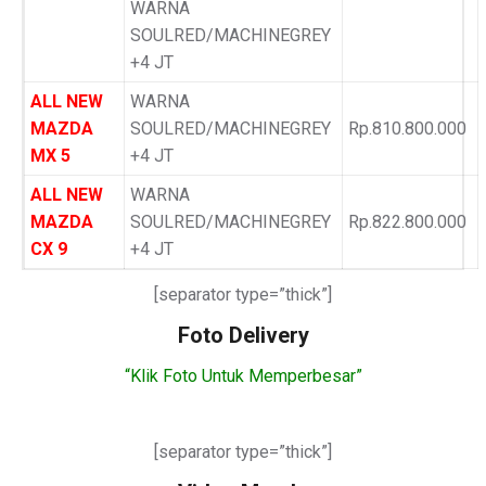
WARNA
SOULRED/MACHINEGREY
+4 JT
ALL NEW
WARNA
MAZDA
SOULRED/MACHINEGREY
Rp.810.800.000
MX 5
+4 JT
ALL NEW
WARNA
MAZDA
SOULRED/MACHINEGREY
Rp.822.800.000
CX 9
+4 JT
[separator type=”thick”]
Foto Delivery
“Klik Foto Untuk Memperbesar”
[separator type=”thick”]