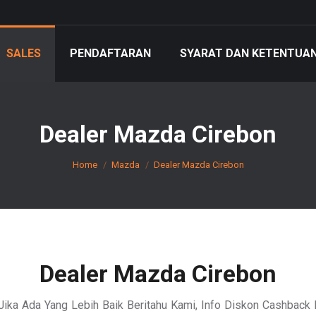
SALES
PENDAFTARAN
SYARAT DAN KETENTUA
Dealer Mazda Cirebon
You are here:
Home
Mazda
Dealer Mazda Cirebon
Dealer Mazda Cirebon
Jika Ada Yang Lebih Baik Beritahu Kami, Info Diskon Cashback 