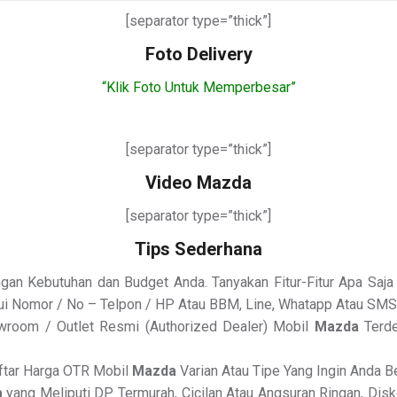
[separator type=”thick”]
Foto Delivery
“Klik Foto Untuk Memperbesar”
[separator type=”thick”]
Video Mazda
[separator type=”thick”]
Tips Sederhana
an Kebutuhan dan Budget Anda. Tanyakan Fitur-Fitur Apa Saja 
ui Nomor / No – Telpon / HP Atau BBM, Line, Whatapp Atau SMS
wroom / Outlet Resmi (Authorized Dealer) Mobil
Mazda
Terde
aftar Harga OTR Mobil
Mazda
Varian Atau Tipe Yang Ingin Anda Be
a
yang Meliputi DP Termurah, Cicilan Atau Angsuran Ringan, Dis