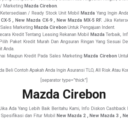
 / Marketing
Mazda Cirebon
.
a Ketersediaan / Ready Stock Unit Mobil
Mazda
Yang Ingin Anda
CX-5 , New Mazda CX-9 , New Mazda MX-5 RF.
Jika Keterse
i Sales Marketing
Mazda Cirebon
Untuk Pengajuan Indent.
ecara Kredit Tentang Leasing Rekanan Mobil
Mazda
Terbaik, In
lih Paket Kredit Murah Dan Angsuran Ringan Yang Sesuai De
t Anda.
nai Maupun Kredit Pada Sales Marketing
Mazda Cirebon
Untuk
da Beli Contoh Apakah Anda Ingin Asuransi TLO, All Risk Atau Ko
[separator type=”thick”]
Mazda Cirebon
Jika Ada Yang Lebih Baik Beritahu Kami, Info Diskon Cashback 
Spesifikasi dan Fitur Mobil
New Mazda 2 , New Mazda 3 , N