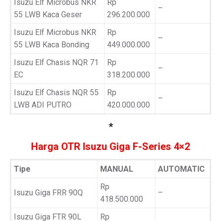
Isuzu Elf Microbus NKR
Rp
–
55 LWB Kaca Geser
296.200.000
Isuzu Elf Microbus NKR
Rp
–
55 LWB Kaca Bonding
449.000.000
Isuzu Elf Chasis NQR 71
Rp
–
EC
318.200.000
Isuzu Elf Chasis NQR 55
Rp
–
LWB ADI PUTRO
420.000.000
*
Harga OTR Isuzu Giga F-Series 4×2
Tipe
MANUAL
AUTOMATIC
Rp
Isuzu Giga FRR 90Q
–
418.500.000
Isuzu Giga FTR 90L
Rp