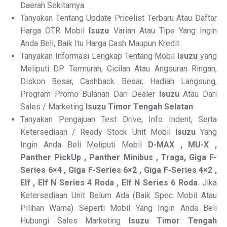
Daerah Sekitarnya.
Tanyakan Tentang Update Pricelist Terbaru Atau Daftar
Harga OTR Mobil
Isuzu
Varian Atau Tipe Yang Ingin
Anda Beli, Baik Itu Harga Cash Maupun Kredit.
Tanyakan Informasi Lengkap Tentang Mobil
Isuzu
yang
Meliputi DP Termurah, Cicilan Atau Angsuran Ringan,
Diskon Besar, Cashback Besar, Hadiah Langsung,
Program Promo Bulanan Dari Dealer
Isuzu
Atau Dari
Sales / Marketing
Isuzu Timor Tengah Selatan
.
Tanyakan Pengajuan Test Drive, Info Indent, Serta
Ketersediaan / Ready Stock Unit Mobil
Isuzu
Yang
Ingin Anda Beli Meliputi Mobil
D-MAX , MU-X ,
Panther PickUp , Panther Minibus , Traga, Giga F-
Series 6×4 , Giga F-Series 6×2 , Giga F-Series 4×2 ,
Elf , Elf N Series 4 Roda , Elf N Series 6 Roda.
Jika
Ketersediaan Unit Belum Ada (Baik Spec Mobil Atau
Pilihan Warna) Seperti Mobil Yang Ingin Anda Beli
Hubungi Sales Marketing
Isuzu Timor Tengah