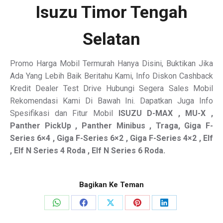
Isuzu Timor Tengah
Selatan
Promo Harga Mobil Termurah Hanya Disini, Buktikan Jika
Ada Yang Lebih Baik Beritahu Kami, Info Diskon Cashback
Kredit Dealer Test Drive Hubungi Segera Sales Mobil
Rekomendasi Kami Di Bawah Ini. Dapatkan Juga Info
Spesifikasi dan Fitur Mobil
ISUZU
D-MAX , MU-X ,
Panther PickUp , Panther Minibus , Traga, Giga F-
Series 6×4 , Giga F-Series 6×2 , Giga F-Series 4×2 , Elf
, Elf N Series 4 Roda , Elf N Series 6 Roda.
Bagikan Ke Teman
Share
Share
Share
Share
Share