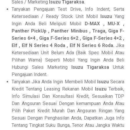
Sales / Marketing
Isuzu Tigaraksa
.
Tanyakan Pengajuan Test Drive, Info Indent, Serta
Ketersediaan / Ready Stock Unit Mobil
Isuzu
Yang
Ingin Anda Beli Meliputi Mobil
D-MAX , MU-X ,
Panther PickUp , Panther Minibus , Traga, Giga F-
Series 6×4 , Giga F-Series 6×2 , Giga F-Series 4×2 ,
Elf , Elf N Series 4 Roda , Elf N Series 6 Roda.
Jika
Ketersediaan Unit Belum Ada (Baik Spec Mobil Atau
Pilihan Warna) Seperti Mobil Yang Ingin Anda Beli
Hubungi Sales Marketing
Isuzu Tigaraksa
Untuk
Pengajuan Indent.
Tanyakan Jika Anda Ingin Membeli Mobil
Isuzu
Secara
Kredit Tentang Leasing Rekanan Mobil
Isuzu
Terbaik,
Info Simulasi Dan Konsultasi Kredit, Sesuaikan TDP
Dan Angsuran Sesuai Dengan kemampuan Anda Atau
Pilih Paket Kredit Murah Dan Angsuran Ringan Yang
Sesuai Dengan Penghasilan Anda, Dapatkan Juga Info
Tentang Tingkat Suku Bunga, Tenor Atau Jangka Waktu