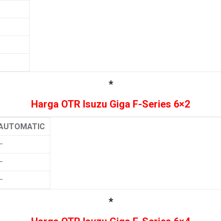
*
Harga OTR Isuzu Giga F-Series 6×2
AUTOMATIC
–
–
–
*