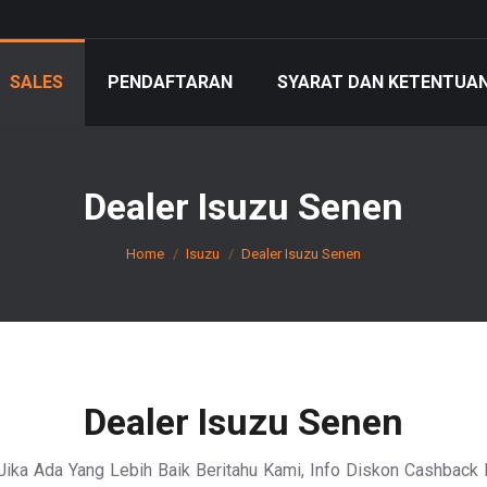
SALES
PENDAFTARAN
SYARAT DAN KETENTUA
Dealer Isuzu Senen
You are here:
Home
Isuzu
Dealer Isuzu Senen
Dealer Isuzu Senen
Jika Ada Yang Lebih Baik Beritahu Kami, Info Diskon Cashback 