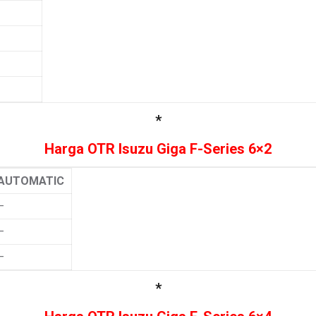
*
Harga OTR Isuzu Giga F-Series 6×2
AUTOMATIC
–
–
–
*