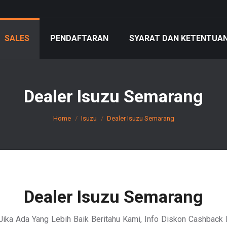
SALES
PENDAFTARAN
SYARAT DAN KETENTUA
Dealer Isuzu Semarang
You are here:
Home
Isuzu
Dealer Isuzu Semarang
Dealer Isuzu Semarang
Jika Ada Yang Lebih Baik Beritahu Kami, Info Diskon Cashback 