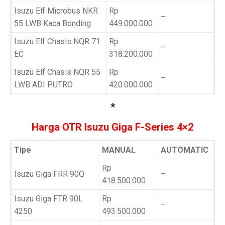
Isuzu Elf Microbus NKR
Rp
–
55 LWB Kaca Bonding
449.000.000
Isuzu Elf Chasis NQR 71
Rp
–
EC
318.200.000
Isuzu Elf Chasis NQR 55
Rp
–
LWB ADI PUTRO
420.000.000
*
Harga OTR Isuzu Giga F-Series 4×2
Tipe
MANUAL
AUTOMATIC
Rp
Isuzu Giga FRR 90Q
–
418.500.000
Isuzu Giga FTR 90L
Rp
–
4250
493.500.000