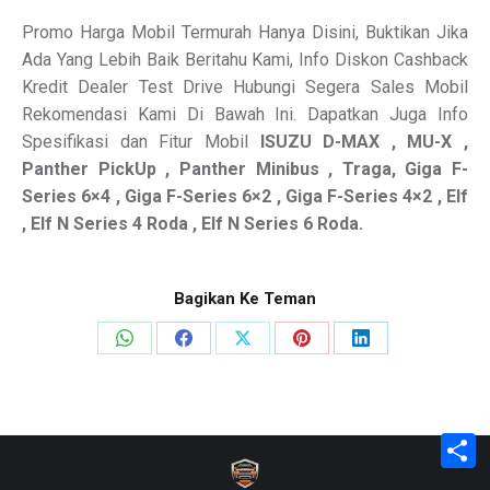
Promo Harga Mobil Termurah Hanya Disini, Buktikan Jika
Ada Yang Lebih Baik Beritahu Kami, Info Diskon Cashback
Kredit Dealer Test Drive Hubungi Segera Sales Mobil
Rekomendasi Kami Di Bawah Ini. Dapatkan Juga Info
Spesifikasi dan Fitur Mobil
ISUZU
D-MAX , MU-X ,
Panther PickUp , Panther Minibus , Traga, Giga F-
Series 6×4 , Giga F-Series 6×2 , Giga F-Series 4×2 , Elf
, Elf N Series 4 Roda , Elf N Series 6 Roda.
Bagikan Ke Teman
Share
Share
Share
Share
Share
on
on
on
on
on
WhatsApp
Facebook
X
Pinterest
LinkedIn
S