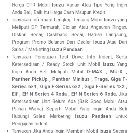
Harga OTR Mobil
Isuzu
Varian Atau Tipe Yang Ingin
Anda Beli, Baik Itu Harga Cash Maupun Kredit.
Tanyakan Informasi Lengkap Tentang Mobil
Isuzu
yang
Meliputi DP Termurah, Cicilan Atau Angsuran Ringan,
Diskon Besar, Cashback Besar, Hadiah Langsung,
Program Promo Bulanan Dari Dealer
Isuzu
Atau Dari
Sales / Marketing
Isuzu Pandaan
.
Tanyakan Pengajuan Test Drive, Info Indent, Serta
Ketersediaan / Ready Stock Unit Mobil
Isuzu
Yang
Ingin Anda Beli Meliputi Mobil
D-MAX , MU-X ,
Panther PickUp , Panther Minibus , Traga, Giga F-
Series 6×4 , Giga F-Series 6×2 , Giga F-Series 4×2 ,
Elf , Elf N Series 4 Roda , Elf N Series 6 Roda.
Jika
Ketersediaan Unit Belum Ada (Baik Spec Mobil Atau
Pilihan Warna) Seperti Mobil Yang Ingin Anda Beli
Hubungi Sales Marketing
Isuzu Pandaan
Untuk
Pengajuan Indent.
Tanyakan Jika Anda Ingin Membeli Mobil
Isuzu
Secara