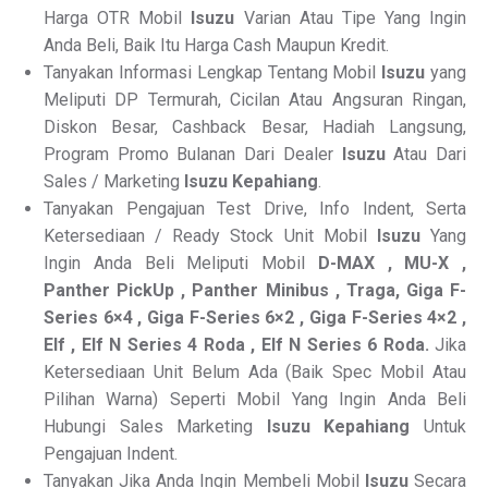
Harga OTR Mobil
Isuzu
Varian Atau Tipe Yang Ingin
Anda Beli, Baik Itu Harga Cash Maupun Kredit.
Tanyakan Informasi Lengkap Tentang Mobil
Isuzu
yang
Meliputi DP Termurah, Cicilan Atau Angsuran Ringan,
Diskon Besar, Cashback Besar, Hadiah Langsung,
Program Promo Bulanan Dari Dealer
Isuzu
Atau Dari
Sales / Marketing
Isuzu Kepahiang
.
Tanyakan Pengajuan Test Drive, Info Indent, Serta
Ketersediaan / Ready Stock Unit Mobil
Isuzu
Yang
Ingin Anda Beli Meliputi Mobil
D-MAX , MU-X ,
Panther PickUp , Panther Minibus , Traga, Giga F-
Series 6×4 , Giga F-Series 6×2 , Giga F-Series 4×2 ,
Elf , Elf N Series 4 Roda , Elf N Series 6 Roda.
Jika
Ketersediaan Unit Belum Ada (Baik Spec Mobil Atau
Pilihan Warna) Seperti Mobil Yang Ingin Anda Beli
Hubungi Sales Marketing
Isuzu Kepahiang
Untuk
Pengajuan Indent.
Tanyakan Jika Anda Ingin Membeli Mobil
Isuzu
Secara