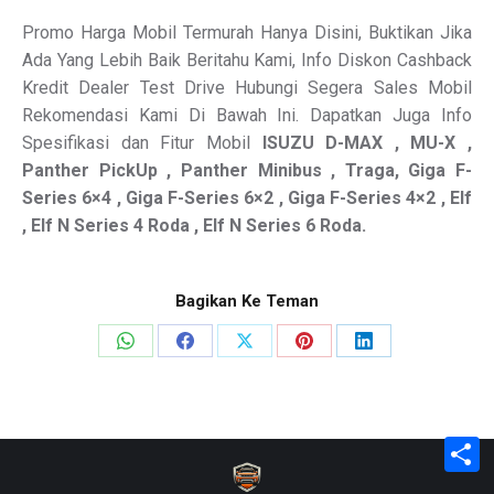
Promo Harga Mobil Termurah Hanya Disini, Buktikan Jika
Ada Yang Lebih Baik Beritahu Kami, Info Diskon Cashback
Kredit Dealer Test Drive Hubungi Segera Sales Mobil
Rekomendasi Kami Di Bawah Ini. Dapatkan Juga Info
Spesifikasi dan Fitur Mobil
ISUZU
D-MAX , MU-X ,
Panther PickUp , Panther Minibus , Traga, Giga F-
Series 6×4 , Giga F-Series 6×2 , Giga F-Series 4×2 , Elf
, Elf N Series 4 Roda , Elf N Series 6 Roda.
Bagikan Ke Teman
Share
Share
Share
Share
Share
on
on
on
on
on
WhatsApp
Facebook
X
Pinterest
LinkedIn
S