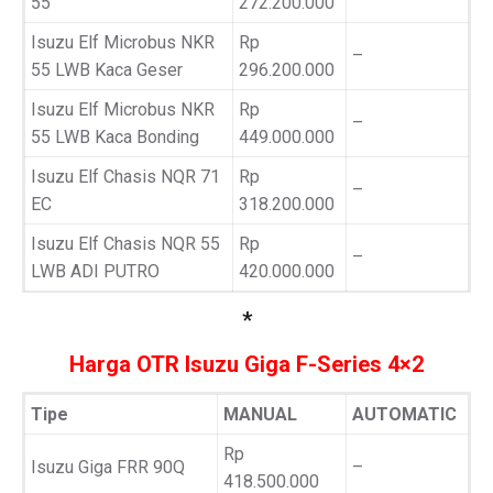
55
272.200.000
Isuzu Elf Microbus NKR
Rp
–
55 LWB Kaca Geser
296.200.000
Isuzu Elf Microbus NKR
Rp
–
55 LWB Kaca Bonding
449.000.000
Isuzu Elf Chasis NQR 71
Rp
–
EC
318.200.000
Isuzu Elf Chasis NQR 55
Rp
–
LWB ADI PUTRO
420.000.000
*
Harga OTR Isuzu Giga F-Series 4×2
Tipe
MANUAL
AUTOMATIC
Rp
Isuzu Giga FRR 90Q
–
418.500.000