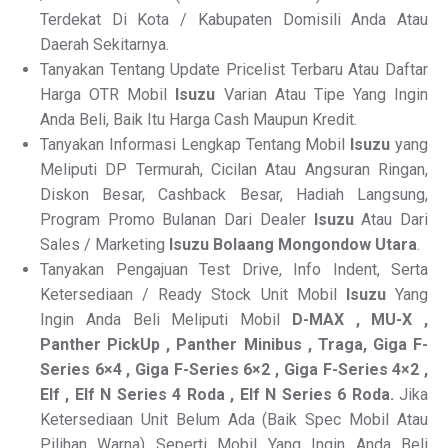
Terdekat Di Kota / Kabupaten Domisili Anda Atau
Daerah Sekitarnya.
Tanyakan Tentang Update Pricelist Terbaru Atau Daftar
Harga OTR Mobil
Isuzu
Varian Atau Tipe Yang Ingin
Anda Beli, Baik Itu Harga Cash Maupun Kredit.
Tanyakan Informasi Lengkap Tentang Mobil
Isuzu
yang
Meliputi DP Termurah, Cicilan Atau Angsuran Ringan,
Diskon Besar, Cashback Besar, Hadiah Langsung,
Program Promo Bulanan Dari Dealer
Isuzu
Atau Dari
Sales / Marketing
Isuzu Bolaang Mongondow Utara
.
Tanyakan Pengajuan Test Drive, Info Indent, Serta
Ketersediaan / Ready Stock Unit Mobil
Isuzu
Yang
Ingin Anda Beli Meliputi Mobil
D-MAX , MU-X ,
Panther PickUp , Panther Minibus , Traga, Giga F-
Series 6×4 , Giga F-Series 6×2 , Giga F-Series 4×2 ,
Elf , Elf N Series 4 Roda , Elf N Series 6 Roda.
Jika
Ketersediaan Unit Belum Ada (Baik Spec Mobil Atau
Pilihan Warna) Seperti Mobil Yang Ingin Anda Beli