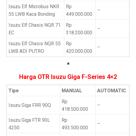
Isuzu Elf Microbus NKR
Rp
–
55 LWB Kaca Bonding
449.000.000
Isuzu Elf Chasis NQR 71
Rp
–
EC
318.200.000
Isuzu Elf Chasis NQR 55
Rp
–
LWB ADI PUTRO
420.000.000
*
Harga OTR Isuzu Giga F-Series 4×2
Tipe
MANUAL
AUTOMATIC
Rp
Isuzu Giga FRR 90Q
–
418.500.000
Isuzu Giga FTR 90L
Rp
–
4250
493.500.000