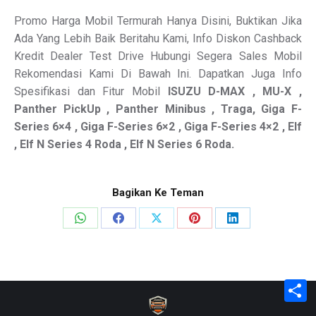
Promo Harga Mobil Termurah Hanya Disini, Buktikan Jika
Ada Yang Lebih Baik Beritahu Kami, Info Diskon Cashback
Kredit Dealer Test Drive Hubungi Segera Sales Mobil
Rekomendasi Kami Di Bawah Ini. Dapatkan Juga Info
Spesifikasi dan Fitur Mobil
ISUZU
D-MAX , MU-X ,
Panther PickUp , Panther Minibus , Traga, Giga F-
Series 6×4 , Giga F-Series 6×2 , Giga F-Series 4×2 , Elf
, Elf N Series 4 Roda , Elf N Series 6 Roda.
Bagikan Ke Teman
Share
Share
Share
Share
Share
on
on
on
on
on
WhatsApp
Facebook
X
Pinterest
LinkedIn
S