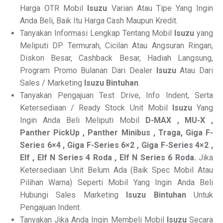
Harga OTR Mobil
Isuzu
Varian Atau Tipe Yang Ingin
Anda Beli, Baik Itu Harga Cash Maupun Kredit.
Tanyakan Informasi Lengkap Tentang Mobil
Isuzu
yang
Meliputi DP Termurah, Cicilan Atau Angsuran Ringan,
Diskon Besar, Cashback Besar, Hadiah Langsung,
Program Promo Bulanan Dari Dealer
Isuzu
Atau Dari
Sales / Marketing
Isuzu Bintuhan
.
Tanyakan Pengajuan Test Drive, Info Indent, Serta
Ketersediaan / Ready Stock Unit Mobil
Isuzu
Yang
Ingin Anda Beli Meliputi Mobil
D-MAX , MU-X ,
Panther PickUp , Panther Minibus , Traga, Giga F-
Series 6×4 , Giga F-Series 6×2 , Giga F-Series 4×2 ,
Elf , Elf N Series 4 Roda , Elf N Series 6 Roda.
Jika
Ketersediaan Unit Belum Ada (Baik Spec Mobil Atau
Pilihan Warna) Seperti Mobil Yang Ingin Anda Beli
Hubungi Sales Marketing
Isuzu Bintuhan
Untuk
Pengajuan Indent.
Tanyakan Jika Anda Ingin Membeli Mobil
Isuzu
Secara