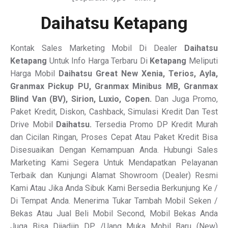
Daihatsu Ketapang
Kontak Sales Marketing Mobil Di Dealer
Daihatsu
Ketapang
Untuk Info Harga Terbaru Di
Ketapang
Meliputi
Harga Mobil
Daihatsu Great New Xenia, Terios, Ayla,
Granmax Pickup PU, Granmax Minibus MB, Granmax
Blind Van
(BV), Sirion, Luxio, Copen.
Dan Juga Promo,
Paket Kredit, Diskon, Cashback, Simulasi Kredit Dan Test
Drive Mobil
Daihatsu.
Tersedia Promo DP Kredit Murah
dan Cicilan Ringan, Proses Cepat Atau Paket Kredit Bisa
Disesuaikan Dengan Kemampuan Anda. Hubungi Sales
Marketing Kami Segera Untuk Mendapatkan Pelayanan
Terbaik dan Kunjungi Alamat Showroom (Dealer) Resmi
Kami Atau Jika Anda Sibuk Kami Bersedia Berkunjung Ke /
Di Tempat Anda. Menerima Tukar Tambah Mobil Seken /
Bekas Atau Jual Beli Mobil Second, Mobil Bekas Anda
Juga Bisa Dijadiin DP /Uang Muka Mobil Baru (New)