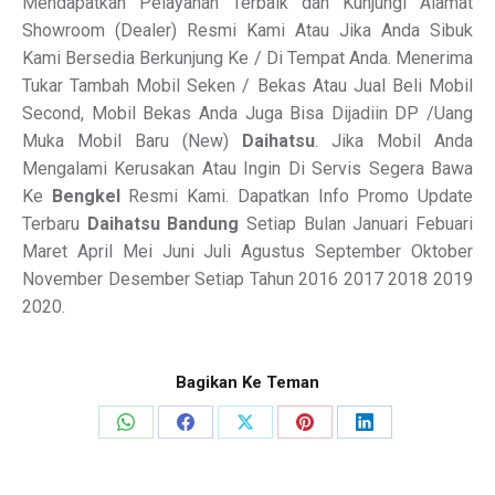
Mendapatkan Pelayanan Terbaik dan Kunjungi Alamat
Showroom (Dealer) Resmi Kami Atau Jika Anda Sibuk
Kami Bersedia Berkunjung Ke / Di Tempat Anda. Menerima
Tukar Tambah Mobil Seken / Bekas Atau Jual Beli Mobil
Second, Mobil Bekas Anda Juga Bisa Dijadiin DP /Uang
Muka Mobil Baru (New)
Daihatsu
. Jika Mobil Anda
Mengalami Kerusakan Atau Ingin Di Servis Segera Bawa
Ke
Bengkel
Resmi Kami. Dapatkan Info Promo Update
Terbaru
Daihatsu Bandung
Setiap Bulan Januari Febuari
Maret April Mei Juni Juli Agustus September Oktober
November Desember Setiap Tahun 2016 2017 2018 2019
2020.
Bagikan Ke Teman
Share
Share
Share
Share
Share
on
on
on
on
on