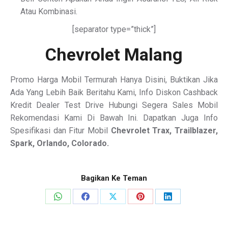
Atau Kombinasi.
[separator type=”thick”]
Chevrolet Malang
Promo Harga Mobil Termurah Hanya Disini, Buktikan Jika
Ada Yang Lebih Baik Beritahu Kami, Info Diskon Cashback
Kredit Dealer Test Drive Hubungi Segera Sales Mobil
Rekomendasi Kami Di Bawah Ini. Dapatkan Juga Info
Spesifikasi dan Fitur Mobil
Chevrolet Trax, Trailblazer,
Spark, Orlando, Colorado.
Bagikan Ke Teman
Share
Share
Share
Share
Share
on
on
on
on
on