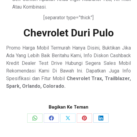
Atau Kombinasi.
[separator type=”thick”]
Chevrolet Duri Pulo
Promo Harga Mobil Termurah Hanya Disini, Buktikan Jika
Ada Yang Lebih Baik Beritahu Kami, Info Diskon Cashback
Kredit Dealer Test Drive Hubungi Segera Sales Mobil
Rekomendasi Kami Di Bawah Ini. Dapatkan Juga Info
Spesifikasi dan Fitur Mobil
Chevrolet Trax, Trailblazer,
Spark, Orlando, Colorado.
Bagikan Ke Teman
Share
Share
Share
Share
Share
on
on
on
on
on